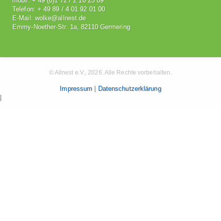
mobil: + 49 (0)1 72 / 2 16 25 89
Telefon: + 49 89 / 4 01 92 01 00
E-Mail: wolke@allnest.de
Emmy-Noether-Str. 1a, 82110 Germering
© Allnest e.V., 2026. Alle Rechte vorbehalten.
Impressum
|
Datenschutzerklärung
|