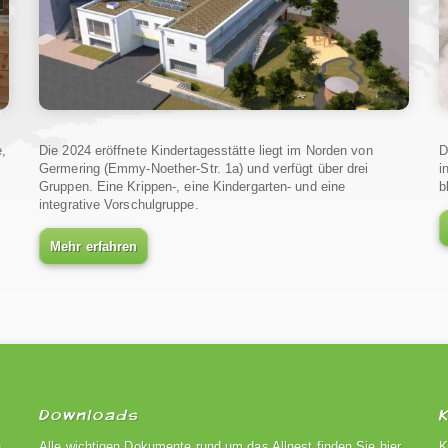
e,
Die 2024 eröffnete Kindertagesstätte liegt im Norden von
D
Germering (Emmy-Noether-Str. 1a) und verfügt über drei
i
Gruppen. Eine Krippen-, eine Kindergarten- und eine
b
integrative Vorschulgruppe.
Mehr erfahren
Downloads
n
Alle wichtigen Dokumente rund um das Allnest finden Sie hier
K