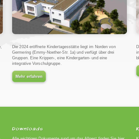
e,
Die 2024 eröffnete Kindertagesstätte liegt im Norden von
D
Germering (Emmy-Noether-Str. 1a) und verfügt über drei
i
Gruppen. Eine Krippen-, eine Kindergarten- und eine
b
integrative Vorschulgruppe.
Mehr erfahren
Downloads
n
Alle wichtigen Dokumente rund um das Allnest finden Sie hier
K