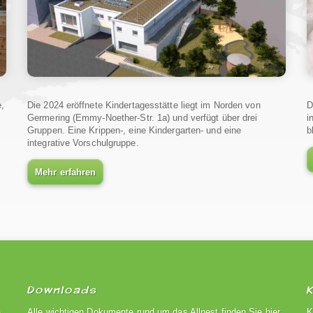
e,
Die 2024 eröffnete Kindertagesstätte liegt im Norden von
D
Germering (Emmy-Noether-Str. 1a) und verfügt über drei
i
Gruppen. Eine Krippen-, eine Kindergarten- und eine
b
integrative Vorschulgruppe.
Mehr erfahren
Downloads
n
Alle wichtigen Dokumente rund um das Allnest finden Sie hier
K